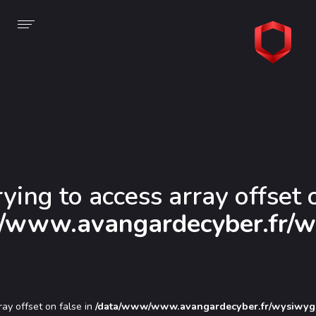
À propos
Nos offres
Voir la page
Présentation
Protéger
Stratégie
Auditer
Le groupe Monaco Digital
Détecter
Réagir
rying to access array offset 
Privacy
/www.avangardecyber.fr/w
ray offset on false in
/data/www/www.avangardecyber.fr/wysiwyg