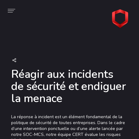
À propos
Nos offres
Voir la page
Présentation
Protéger
Stratégie
Auditer
Le groupe Monaco Digital
Détecter
Réagir aux incidents
Réagir
de sécurité et endiguer
Privacy
la menace
La réponse à incident est un élément fondamental de la
politique de sécurité de toutes entreprises. Dans le cadre
d’une intervention ponctuelle ou d’une alerte lancée par
notre SOC-MCS, notre équipe CERT évalue les risques